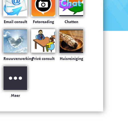
Email consult
Fotoreading
Chatten
Rouwverwerking
Privé consult
Huisreiniging
Meer