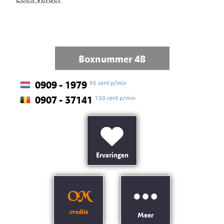
Boxnummer 48
95 cent p/min
0909 - 1979
150 cent p/min
0907 - 37141
Ervaringen
OM
credits
Meer