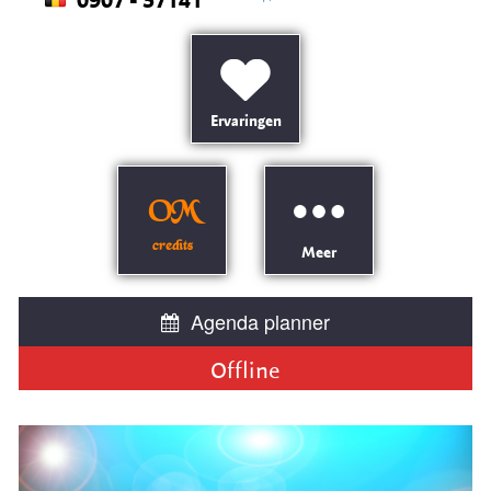
0907 - 37141
Ervaringen
OM
credits
Meer
Agenda planner
Offline