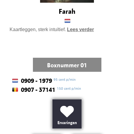
Farah
Kaartleggen, sterk intuïtief.
Lees verder
Boxnummer 01
95 cent p/min
0909 - 1979
150 cent p/min
0907 - 37141
Ervaringen