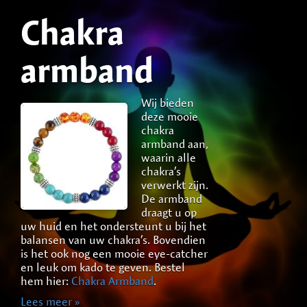
In de Lente
Chakra
Positief
Credits
Leef in het
armband
Belgie
Nu
Ondanks tegenslagen… Blijf positief.
De zon en
wolken,
Gaan dingen goed… Dat is positief.
koude wind
Niet treuren om het verleden,
Wij bieden
Ook vanuit
Laat je meevoeren door jouw hart….
striemt de
minder hopen op de toekomst,
deze mooie
België
Heel positief!
natuur,
en meer houden van het heden,
chakra
stukken
bloemen in
Lees meer »
armband aan,
goedkoper
de knop.
want NU is alles goed.
waarin alle
bellen?
chakra’s
Dat kan…
verwerkt zijn.
Klik op de
De armband
oranje
draagt u op
button OM
uw huid en het ondersteunt u bij het
Credits
balansen van uw chakra’s. Bovendien
en bespaar 35 cent per minuut.
is het ook nog een mooie eye-catcher
Betaal veilig via Mister Cash!
en leuk om kado te geven. Bestel
Lees meer »
hem hier:
Chakra Armband
.
Lees meer »