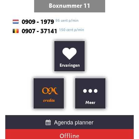
Boxnummer 11
95 cent p/min
0909 - 1979
150 cent p/min
0907 - 37141
Ervaringen
OM
credits
Meer
Agenda planner
Offline