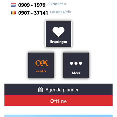
95 cent p/min
0909 - 1979
150 cent p/min
0907 - 37141
Ervaringen
OM
credits
Meer
Agenda planner
Offline