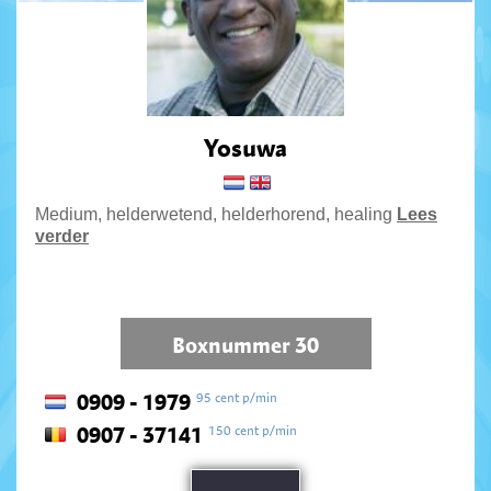
Yosuwa
Medium, helderwetend, helderhorend, healing
Lees
verder
Boxnummer 30
95 cent p/min
0909 - 1979
150 cent p/min
0907 - 37141