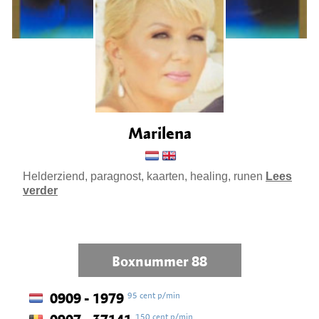
Marilena
Helderziend, paragnost, kaarten, healing, runen
Lees
verder
Boxnummer 88
95 cent p/min
0909 - 1979
150 cent p/min