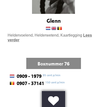
Glenn
Heldervoelend, Helderwetend, Kaartlegging
Lees
verder
Boxnummer 76
95 cent p/min
0909 - 1979
150 cent p/min
0907 - 37141