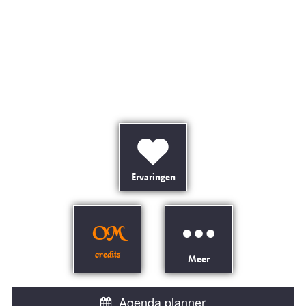
Ervaringen
OM
credits
Meer
Agenda planner