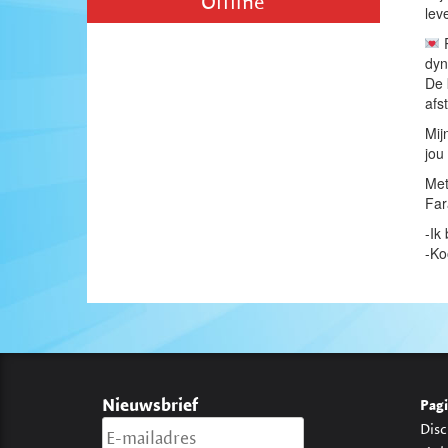
Offline
lev
R
dyn
De 
afs
Mij
jou
Met
Far
-Ik
-Ko
Nieuwsbrief
Pagi
Disc