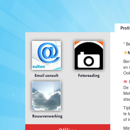
Profi
* B
N
Ben
en 
Ook
Email consult
Fotoreading
I
De 
Met
sta
Tij
te 
Rouwverwerking
of i
Mij