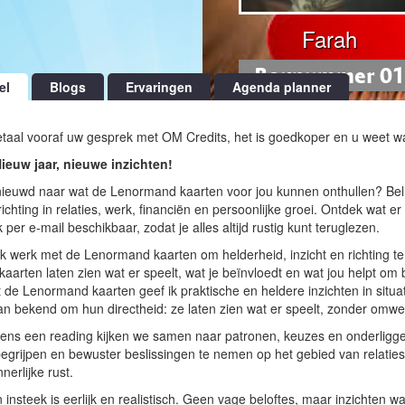
Farah
Boxnummer 01
el
Blogs
Ervaringen
Agenda planner
etaal vooraf uw gesprek met OM Credits, het is goedkoper en u weet wa
ieuw jaar, nieuwe inzichten!
ieuwd naar wat de Lenormand kaarten voor jou kunnen onthullen? Bel nu
richting in relaties, werk, financiën en persoonlijke groei. Ontdek wat 
 per e-mail beschikbaar, zodat je alles altijd rustig kunt teruglezen.
k werk met de Lenormand kaarten om helderheid, inzicht en richting t
kaarten laten zien wat er speelt, wat je beïnvloedt en wat jou helpt o
 de Lenormand kaarten geef ik praktische en heldere inzichten in situat
an bekend om hun directheid: ze laten zien wat er speelt, zonder omw
dens een reading kijken we samen naar patronen, keuzes en onderligge
begrijpen en bewuster beslissingen te nemen op het gebied van relaties,
nnerlijke rust.
n insteek is eerlijk en realistisch. Geen vage beloftes, maar inzichten wa