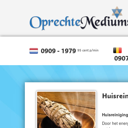
0909 - 1979
95 cent p/min
0907
Huisrei
Huisreinigin
Door het energ