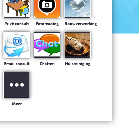
Privé consult
Fotoreading
Rouwverwerking
Email consult
Chatten
Huisreiniging
Meer