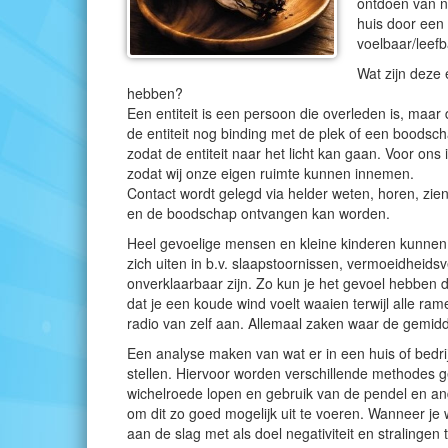
ontdoen van ne
huis door een
voelbaar/leefb
Wat zijn deze 
hebben?
Een entiteit is een persoon die overleden is, maar
de entiteit nog binding met de plek of een boodsch
zodat de entiteit naar het licht kan gaan. Voor ons 
zodat wij onze eigen ruimte kunnen innemen.
Contact wordt gelegd via helder weten, horen, zi
en de boodschap ontvangen kan worden.
Heel gevoelige mensen en kleine kinderen kunnen 
zich uiten in b.v. slaapstoornissen, vermoeidheid
onverklaarbaar zijn. Zo kun je het gevoel hebben da
dat je een koude wind voelt waaien terwijl alle ram
radio van zelf aan. Allemaal zaken waar de gemiddel
Een analyse maken van wat er in een huis of bedri
stellen. Hiervoor worden verschillende methodes ge
wichelroede lopen en gebruik van de pendel en an
om dit zo goed mogelijk uit te voeren. Wanneer je 
aan de slag met als doel negativiteit en stralinge