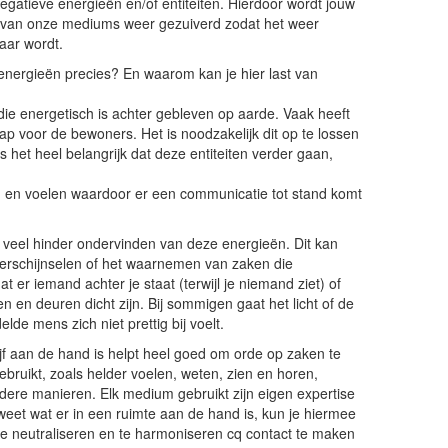
gatieve energieën en/of entiteiten. Hierdoor wordt jouw
 van onze mediums weer gezuiverd zodat het weer
aar wordt.
energieën precies? En waarom kan je hier last van
 die energetisch is achter gebleven op aarde. Vaak heeft
ap voor de bewoners. Het is noodzakelijk dit op te lossen
is het heel belangrijk dat deze entiteiten verder gaan,
en en voelen waardoor er een communicatie tot stand komt
veel hinder ondervinden van deze energieën. Dit kan
sverschijnselen of het waarnemen van zaken die
t er iemand achter je staat (terwijl je niemand ziet) of
en en deuren dicht zijn. Bij sommigen gaat het licht of de
de mens zich niet prettig bij voelt.
jf aan de hand is helpt heel goed om orde op zaken te
bruikt, zoals helder voelen, weten, zien en horen,
dere manieren. Elk medium gebruikt zijn eigen expertise
weet wat er in een ruimte aan de hand is, kun je hiermee
n te neutraliseren en te harmoniseren cq contact te maken